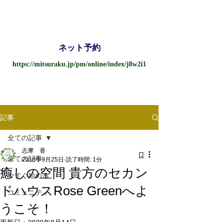
ネット予約
https://mitsuraku.jp/pm/online/index/j8w2i1
記事
全ての記事
志摩 香
全ての記事
2018年9月25日
読了時間: 1分
癒しの空間 貴方のセカン
今すぐ始める
ドハウスRose Greenへよ
コミュニティ
うこそ！