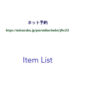
ネット予約
https://mitsuraku.jp/pm/online/index/j8w2i1
Item List