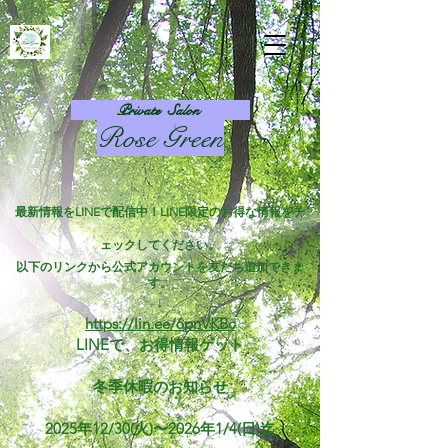
Private Salon
Rose Green​
最新情報をLINEで配信中！LINE限定のお得な情報をチ
ェックしてください。
以下のリンクから公式アカウントを友だち追加できま
す。
↓
https://lin.ee/6pnVKBc
​LINEで、お得情報ゲット
冬季休暇のお知らせ
2025年12/30(火)〜2026年1/4(日)迄