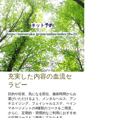
ネット予約
https://mitsuraku.jp/pm/online/index/j8w2i1
カウンセリングからマッサージま
で、
充実した内容の血流セ
ラピー
目的や症状、気になる部位、施術時間からお
選びいただけるよう、メンタルヘルス、アン
チエイジング、フェイシャルエステ、ペイン
マネージメントの4種類のコースをご用意。
さらに、定期的・習慣的なご利用におすすめ
の定期コースもご用意しております。