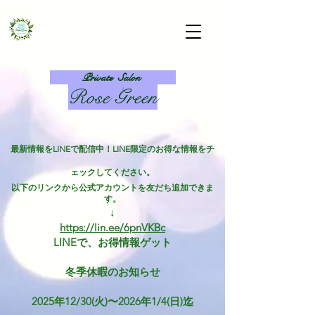
Private Salon
Rose Green​
最新情報をLINEで配信中！LINE限定のお得な情報をチ
ェックしてください。
以下のリンクから公式アカウントを友だち追加できま
す。
↓
https://lin.ee/6pnVKBc
​LINEで、お得情報ゲット
冬季休暇のお知らせ
2025年12/30(火)〜2026年1/4(日)迄